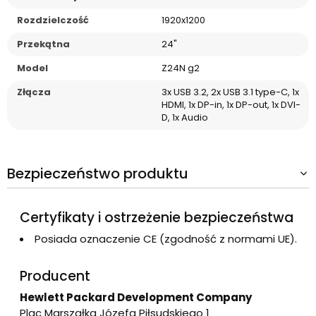
Rozdzielczość
1920x1200
Przekątna
24"
Model
Z24N g2
Złącza
3x USB 3.2, 2x USB 3.1 type-C, 1x
HDMI, 1x DP-in, 1x DP-out, 1x DVI-
D, 1x Audio
Bezpieczeństwo produktu
Certyfikaty i ostrzeżenie bezpieczeństwa
Posiada oznaczenie CE (zgodność z normami UE).
Producent
Hewlett Packard Development Company
Plac Marszałka Józefa Piłsudskiego 1