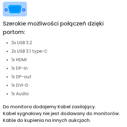
Szerokie możliwości połączeń dzięki
portom:
3x USB 3.2
2x USB 3.1 type-C
1x HDMI
1x DP-in
1x DP-out
1x DVI-D
1x Audio
Do monitora dodajemy Kabel zasilający.
Kabel sygnałowy nie jest dodawany do monitorów.
Kable do kupienia na innych aukcjach.