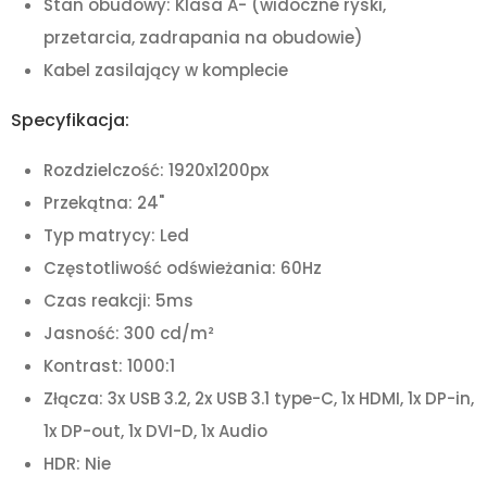
Stan obudowy: Klasa A- (widoczne ryski,
przetarcia, zadrapania na obudowie)
Kabel zasilający w komplecie
Specyfikacja:
Rozdzielczość: 1920x1200px
Przekątna: 24"
Typ matrycy: Led
Częstotliwość odświeżania: 60Hz
Czas reakcji: 5ms
Jasność: 300 cd/m²
Kontrast: 1000:1
Złącza: 3x USB 3.2, 2x USB 3.1 type-C, 1x HDMI, 1x DP-in,
1x DP-out, 1x DVI-D, 1x Audio
HDR: Nie