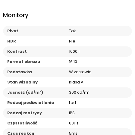
Monitory
Pivot
Tak
HDR
Nie
Kontrast
1000:1
Format obrazu
16:10
Podstawka
W zestawie
Stan wizualny
Klasa A-
Jasność (cd/m²)
300 cd/m²
Rodzaj podświetlenia
Led
Rodzaj matrycy
IPS
Częstotliwość
60Hz
Czas reakcji
5ms