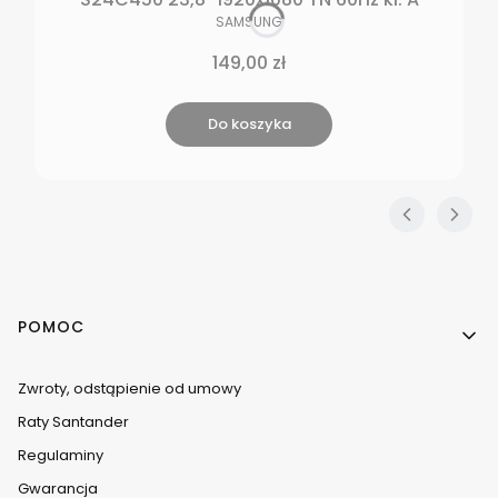
PRODUCENT
SAMSUNG
Cena
149,00 zł
Do koszyka
Linki w stopce
POMOC
Zwroty, odstąpienie od umowy
Raty Santander
Regulaminy
Gwarancja