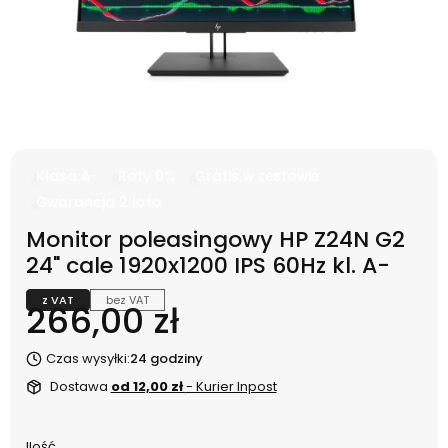
Klasa A-
Raty 0%
Gratis w zestawie
Gwarancja 2 lata
Monitor poleasingowy HP Z24N G2
24" cale 1920x1200 IPS 60Hz kl. A-
z VAT
bez VAT
Cena
266,00 zł
Czas wysyłki:
24 godziny
Dostawa
od 12,00 zł
- Kurier Inpost
Ilość