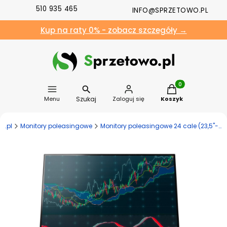
510 935 465
INFO@SPRZETOWO.PL
Kup na raty 0% - zobacz szczegóły →
Produkty w koszyk
Szukaj
Menu
Zaloguj się
Koszyk
o.pl
Monitory poleasingowe
Monitory poleasingowe 24 cale (23,5"-26,4")