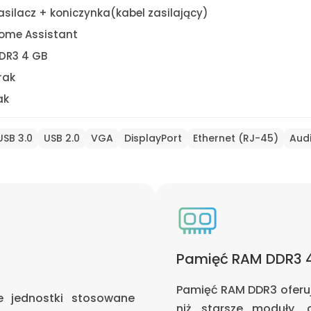
asilacz + koniczynka(kabel zasilający)
ome Assistant
DR3 4 GB
rak
ak
USB 3.0
USB 2.0
VGA
DisplayPort
Ethernet (RJ-45)
Aud
Pamięć RAM DDR3 
Pamięć RAM DDR3 oferuje
 jednostki stosowane
niż starsze moduły, 