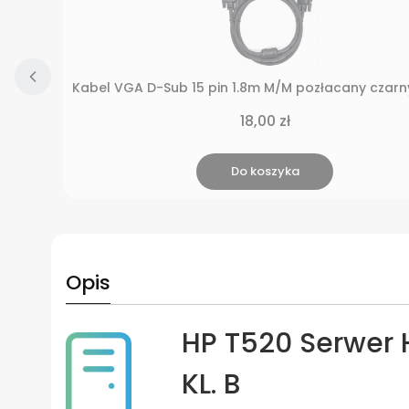
Kabel VGA D-Sub 15 pin 1.8m M/M pozłacany czar
Cena
18,00 zł
Do koszyka
Opis
HP T520 Serwer 
KL. B