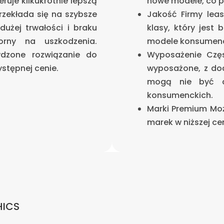
uje kilkukrotnie lepszą
nowe modele, co p
rzekłada się na szybsze
Jakość Firmy leas
dużej trwałości i braku
klasy, który jest 
orny na uszkodzenia.
modele konsumenc
dzone rozwiązanie do
Wyposażenie Czę
stępnej cenie.
wyposażone, z dod
mogą nie być d
konsumenckich.
Marki Premium Mo
marek w niższej cen
HICS