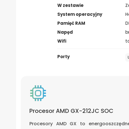
W zestawie
Z
System operacyjny
H
Pamięć RAM
D
Napęd
b
Wifi
t
Porty
Procesor AMD GX-212JC SOC
Procesory AMD GX to energooszczędne