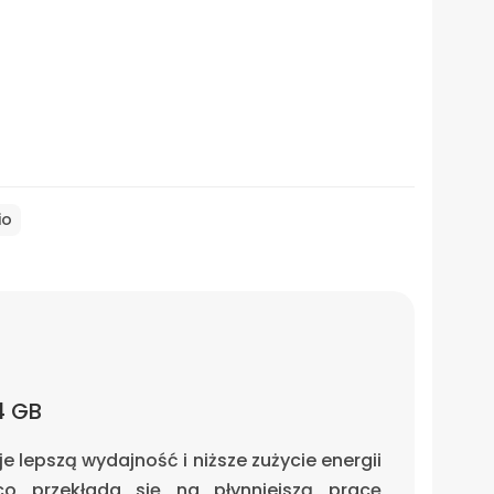
io
4 GB
 lepszą wydajność i niższe zużycie energii
co przekłada się na płynniejszą pracę