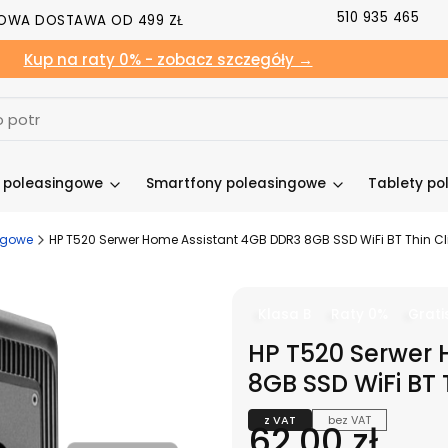
510 935 465
OWA DOSTAWA OD 499 ZŁ
Kup na raty 0% - zobacz szczegóły →
y poleasingowe
Smartfony poleasingowe
Tablety po
ngowe
HP T520 Serwer Home Assistant 4GB DDR3 8GB SSD WiFi BT Thin Cli
Klasa B
Raty 0%
Grati
HP T520 Serwer
8GB SSD WiFi BT T
z VAT
bez VAT
Cena
62,00 zł