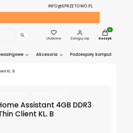
INFO@SPRZETOWO.PL
Produkty w kosz
Ulubione
Zaloguj się
Koszyk
leasingowe
Akcesoria
Podzespoły komputerowe
ent KL. B
s w zestawie
Gwarancja 2 lata
 Home Assistant 4GB DDR3
hin Client KL. B