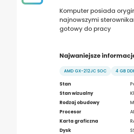
Komputer posiada orygina
najnowszymi sterownikam
gotowy do pracy
Najwaniejsze informacj
AMD GX-212JC SOC
4 GB DD
Stan
P
Stan wizualny
K
Rodzaj obudowy
M
Procesor
A
Karta graficzna
R
Dysk
S