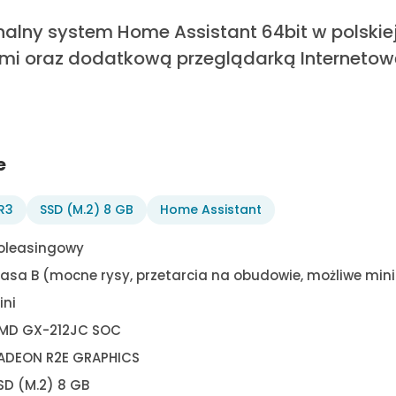
lny system Home Assistant 64bit w polskiej 
i oraz dodatkową przeglądarką Internetową
e
R3
SSD (M.2) 8 GB
Home Assistant
oleasingowy
lasa B (mocne rysy, przetarcia na obudowie, możliwe mi
ini
MD GX-212JC SOC
ADEON R2E GRAPHICS
SD (M.2) 8 GB