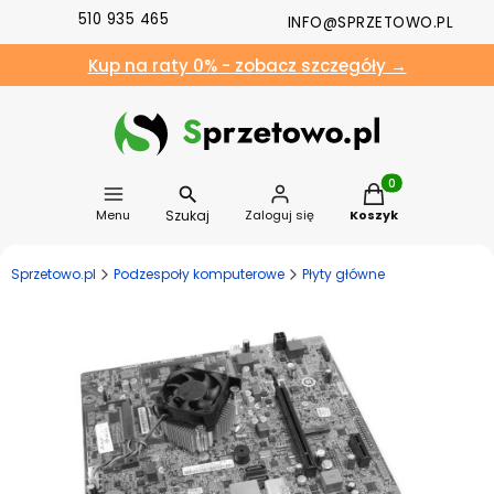
510 935 465
INFO@SPRZETOWO.PL
Kup na raty 0% - zobacz szczegóły →
Produkty w koszyk
Szukaj
Menu
Zaloguj się
Koszyk
Sprzetowo.pl
Podzespoły komputerowe
Płyty główne