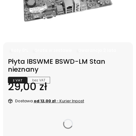
Raty 0%
Gratis w zestawie
Gwarancja 2 lata
Płyta IBSWME BSWD-LM Stan
nieznany
z VAT
bez VAT
Cena
29,00 zł
Dostawa
od 12,00 zł
- Kurier Inpost
dnia