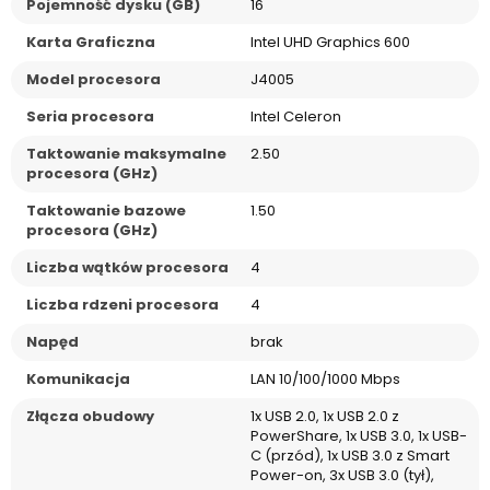
Pojemność dysku (GB)
16
Karta Graficzna
Intel UHD Graphics 600
Model procesora
J4005
Seria procesora
Intel Celeron
Taktowanie maksymalne
2.50
procesora (GHz)
Taktowanie bazowe
1.50
procesora (GHz)
Liczba wątków procesora
4
Liczba rdzeni procesora
4
Napęd
brak
Komunikacja
LAN 10/100/1000 Mbps
Złącza obudowy
1x USB 2.0, 1x USB 2.0 z
PowerShare, 1x USB 3.0, 1x USB-
C (przód), 1x USB 3.0 z Smart
Power-on, 3x USB 3.0 (tył),