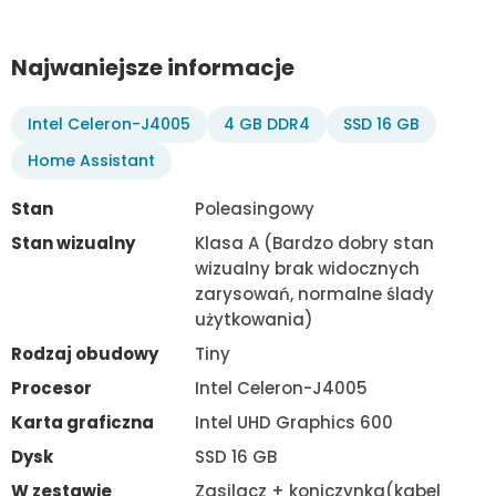
Najwaniejsze informacje
Intel Celeron-J4005
4 GB DDR4
SSD 16 GB
Home Assistant
Stan
Poleasingowy
Stan wizualny
Klasa A (Bardzo dobry stan
wizualny brak widocznych
zarysowań, normalne ślady
użytkowania)
Rodzaj obudowy
Tiny
Procesor
Intel Celeron-J4005
Karta graficzna
Intel UHD Graphics 600
Dysk
SSD 16 GB
W zestawie
Zasilacz + koniczynka(kabel