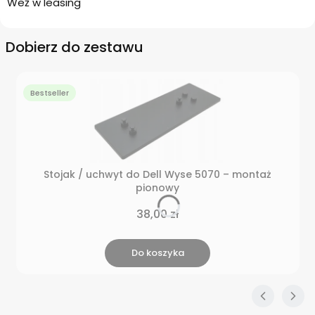
Weź w leasing
Dobierz do zestawu
Bestseller
Stojak / uchwyt do Dell Wyse 5070 – montaż
pionowy
Cena
38,00 zł
Do koszyka