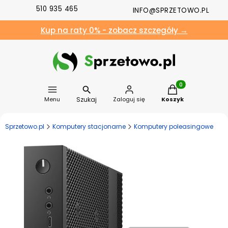
510 935 465
INFO@SPRZETOWO.PL
Kup na raty 0% - zobacz szczegóły →
Produkty w koszyk
Szukaj
Menu
Zaloguj się
Koszyk
Sprzetowo.pl
Komputery stacjonarne
Komputery poleasingowe