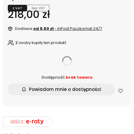
z VAT
bez VAT
Cena
218,00 zł
Dostawa
od 9,50 zł
- InPost Paczkomat 24/7
2
osoby kupiły ten produkt
dnia
Dostępność:
brak towaru
Powiadom mnie o dostępności