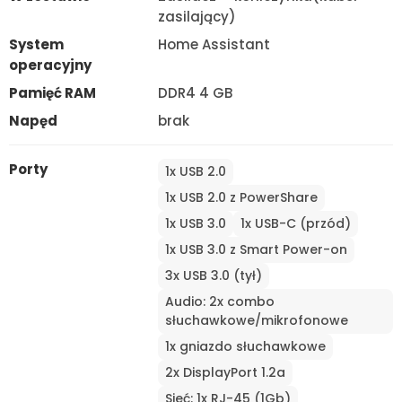
zasilający)
System
Home Assistant
operacyjny
Pamięć RAM
DDR4 4 GB
Napęd
brak
Porty
1x USB 2.0
1x USB 2.0 z PowerShare
1x USB 3.0
1x USB-C (przód)
1x USB 3.0 z Smart Power-on
3x USB 3.0 (tył)
Audio: 2x combo
słuchawkowe/mikrofonowe
1x gniazdo słuchawkowe
2x DisplayPort 1.2a
Sieć: 1x RJ-45 (1Gb)