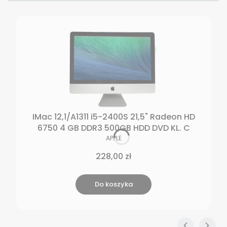
IMac 12,1/A1311 i5-2400S 21,5" Radeon HD
6750 4 GB DDR3 500GB HDD DVD KL. C
PRODUCENT
APPLE
Cena
228,00 zł
Do koszyka