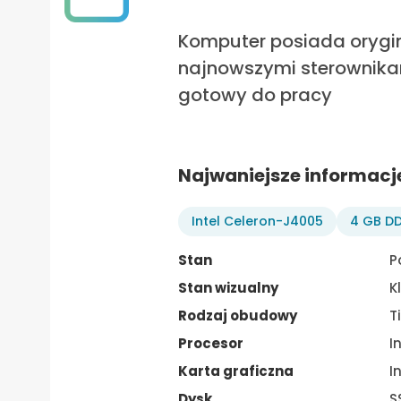
Komputer posiada orygina
najnowszymi sterownikam
gotowy do pracy
Najwaniejsze informacj
Intel Celeron-J4005
4 GB D
Stan
P
Stan wizualny
K
Rodzaj obudowy
T
Procesor
I
Karta graficzna
I
Dysk
S