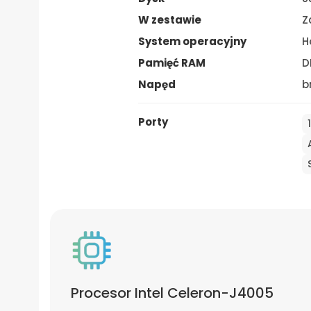
W zestawie
Z
System operacyjny
H
Pamięć RAM
D
Napęd
b
Porty
Procesor Intel Celeron-J4005