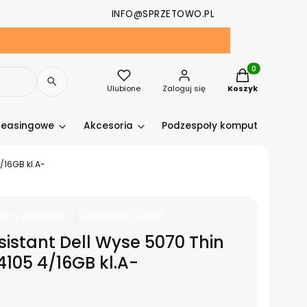
INFO@SPRZETOWO.PL
Produkty w kosz
Ulubione
Zaloguj się
Koszyk
leasingowe
Akcesoria
Podzespoły komputerowe
/16GB kl.A-
is w zestawie
Gwarancja 2 lata
istant Dell Wyse 5070 Thin
4105 4/16GB kl.A-