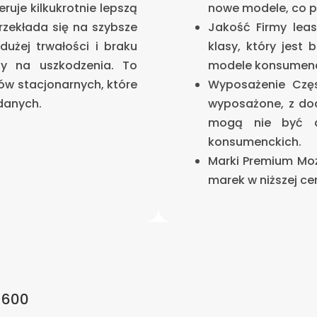
uje kilkukrotnie lepszą
nowe modele, co p
rzekłada się na szybsze
Jakość Firmy leas
dużej trwałości i braku
klasy, który jest 
ny na uszkodzenia. To
modele konsumenc
w stacjonarnych, które
Wyposażenie Czę
danych.
wyposażone, z dod
mogą nie być d
konsumenckich.
Marki Premium Mo
marek w niższej cen
s 600