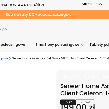
510 935 465
OWA DOSTAWA OD 499 ZŁ
Kup na raty 0% - zobacz szczegóły →
y poleasingowe
Smartfony poleasingowe
Tablety po
ngowe
Serwer Home Assistant Dell Wyse 5070 Thin Client Celeron J4105 4
Klasa A-
Raty 0%
Grat
Serwer Home Ass
Client Celeron J
z VAT
bez VAT
Cena
199,00 zł