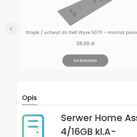
Stojak / uchwyt do Dell Wyse 5070 – montaż pio
Cena
38,00 zł
Do koszyka
Opis
Serwer Home Assi
4/16GB kl.A-