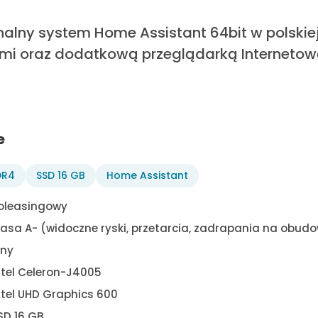
lny system Home Assistant 64bit w polskiej 
i oraz dodatkową przeglądarką Internetową
e
DR4
SSD 16 GB
Home Assistant
oleasingowy
lasa A- (widoczne ryski, przetarcia, zadrapania na obudo
iny
ntel Celeron-J4005
ntel UHD Graphics 600
SD 16 GB