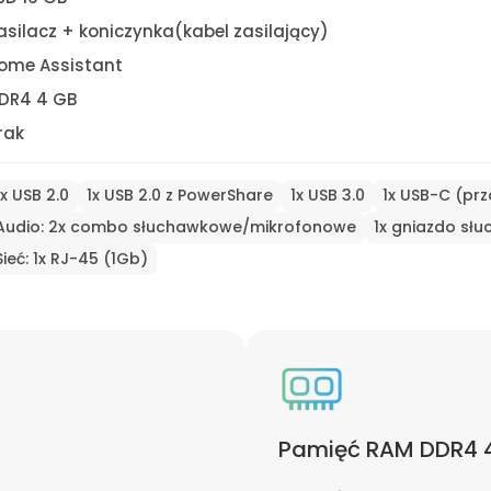
asilacz + koniczynka(kabel zasilający)
ome Assistant
DR4 4 GB
rak
1x USB 2.0
1x USB 2.0 z PowerShare
1x USB 3.0
1x USB-C (pr
Audio: 2x combo słuchawkowe/mikrofonowe
1x gniazdo sł
Sieć: 1x RJ-45 (1Gb)
Pamięć RAM DDR4 