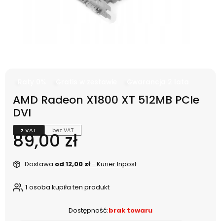
Raty 0%
Gratis w zestawie
Gwarancja 2 lata
AMD Radeon X1800 XT 512MB PCIe
DVI
z VAT
bez VAT
Cena
89,00 zł
Dostawa
od 12,00 zł
- Kurier Inpost
1
osoba kupiła ten produkt
Dostępność:
brak towaru