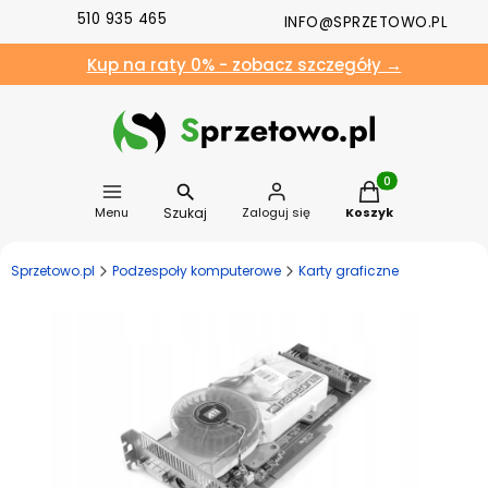
510 935 465
INFO@SPRZETOWO.PL
Kup na raty 0% - zobacz szczegóły →
Produkty w koszyk
Szukaj
Menu
Zaloguj się
Koszyk
Sprzetowo.pl
Podzespoły komputerowe
Karty graficzne