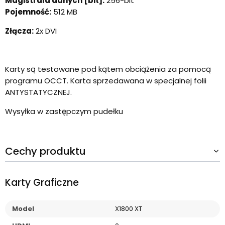
Magistrala danych [bit]:
256-bit
Pojemność:
512 MB
Złącza:
2x DVI
Karty są testowane pod kątem obciążenia za pomocą
programu OCCT. Karta sprzedawana w specjalnej folii
ANTYSTATYCZNEJ.
Wysyłka w zastępczym pudełku
Cechy produktu
Karty Graficzne
Model
X1800 XT