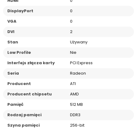
HDMI
0
DisplayPort
0
VGA
0
DVI
2
Stan
Używany
Low Profile
Nie
Interfejs złącza karty
PCI Express
Seria
Radeon
Producent
ATI
Producent chipsetu
AMD
Pamięć
512 MB
Rodzaj pamięci
DDR3
Szyna pamięci
256-bit