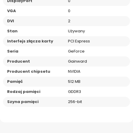
DisplayPort
0
VGA
0
DVI
2
Stan
Używany
Interfejs złącza karty
PCI Express
Seria
GeForce
Producent
Gainward
Producent chipsetu
NVIDIA
Pamięć
512 MB
Rodzaj pamięci
GDDR3
Szyna pamięci
256-bit