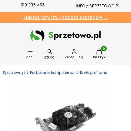
510 935 465
INFO@SPRZETOWO.PL
Kup na raty 0% - zobacz szczegóły →
Produkty w koszyk
Szukaj
Menu
Zaloguj się
Koszyk
Sprzetowo.pl
Podzespoły komputerowe
Karty graficzne