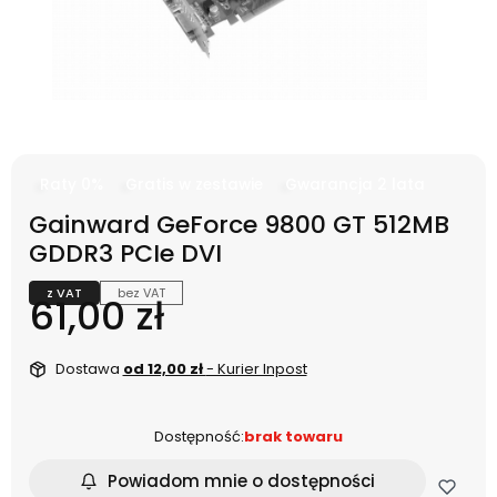
Raty 0%
Gratis w zestawie
Gwarancja 2 lata
Gainward GeForce 9800 GT 512MB
GDDR3 PCIe DVI
z VAT
bez VAT
Cena
61,00 zł
Dostawa
od 12,00 zł
- Kurier Inpost
Dostępność:
brak towaru
Powiadom mnie o dostępności