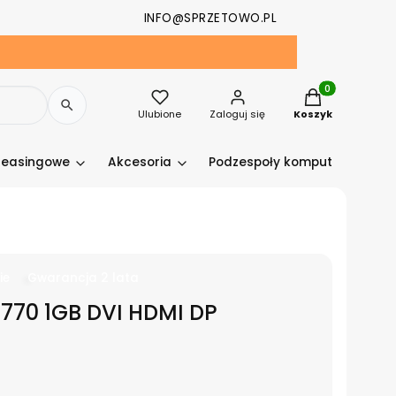
INFO@SPRZETOWO.PL
Produkty w kosz
Ulubione
Zaloguj się
Koszyk
leasingowe
Akcesoria
Podzespoły komputerowe
ie
Gwarancja 2 lata
770 1GB DVI HDMI DP