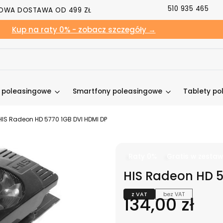
510 935 465
OWA DOSTAWA OD 499 ZŁ
Kup na raty 0% - zobacz szczegóły →
y poleasingowe
Smartfony poleasingowe
Tablety po
HIS Radeon HD 5770 1GB DVI HDMI DP
Raty 0%
Gratis w zestaw
HIS Radeon HD 5
z VAT
bez VAT
Cena
134,00 zł