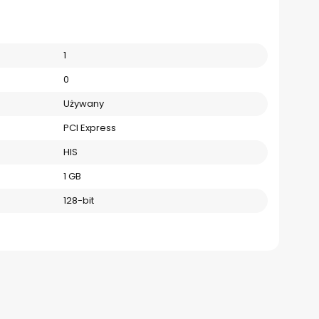
1
0
Używany
PCI Express
HIS
1 GB
128-bit