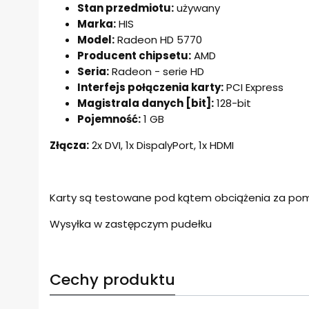
Stan przedmiotu:
używany
Marka:
HIS
Model:
Radeon HD 5770
Producent chipsetu:
AMD
Seria:
Radeon - serie HD
Interfejs połączenia karty:
PCI Express
Magistrala danych [bit]:
128-bit
Pojemność:
1 GB
Złącza:
2x DVI, 1x DispalyPort, 1x HDMI
Karty są testowane pod kątem obciążenia za pom
Wysyłka w zastępczym pudełku
Cechy produktu