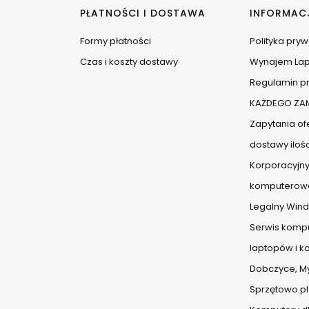
PŁATNOŚCI I DOSTAWA
INFORMAC
Formy płatności
Polityka pry
Czas i koszty dostawy
Wynajem La
Regulamin pr
KAŻDEGO ZAM
Zapytania ofe
dostawy iloś
Korporacyjny
komputerow
Legalny Wind
Serwis komp
laptopów i 
Dobczyce, Myś
Sprzętowo.pl