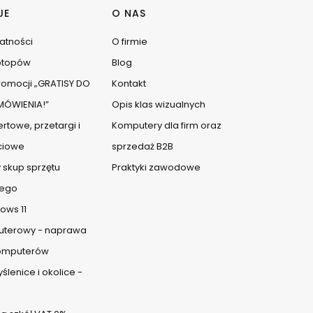
JE
O NAS
watności
O firmie
ptopów
Blog
omocji „GRATISY DO
Kontakt
ÓWIENIA!”
Opis klas wizualnych
rtowe, przetargi i
Komputery dla firm oraz
ciowe
sprzedaż B2B
 skup sprzętu
Praktyki zawodowe
ego
ows 11
uterowy - naprawa
komputerów
lenice i okolice -