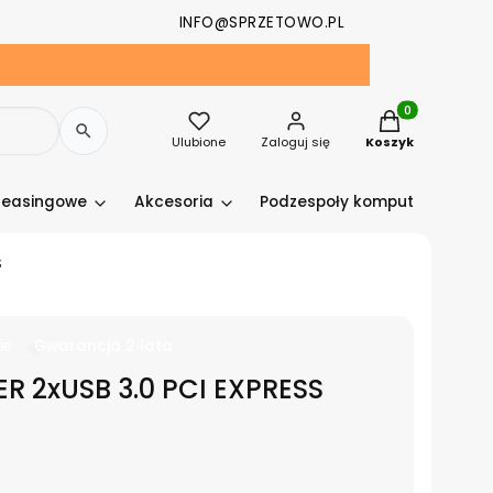
INFO@SPRZETOWO.PL
Produkty w kosz
Ulubione
Zaloguj się
Koszyk
leasingowe
Akcesoria
Podzespoły komputerowe
S
ie
Gwarancja 2 lata
R 2xUSB 3.0 PCI EXPRESS