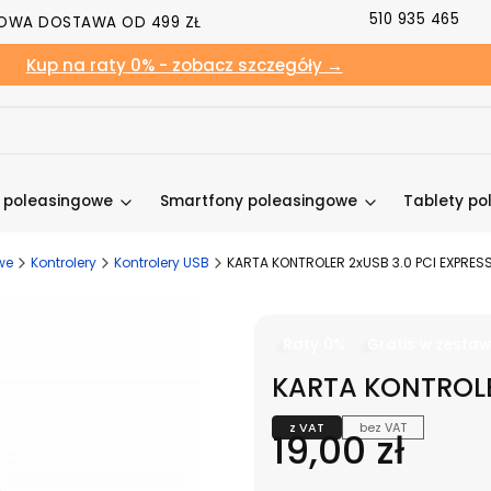
510 935 465
OWA DOSTAWA OD 499 ZŁ
Kup na raty 0% - zobacz szczegóły →
y poleasingowe
Smartfony poleasingowe
Tablety po
we
Kontrolery
Kontrolery USB
KARTA KONTROLER 2xUSB 3.0 PCI EXPRES
Raty 0%
Gratis w zestaw
KARTA KONTROLE
z VAT
bez VAT
Cena
19,00 zł