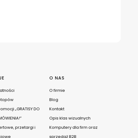
JE
O NAS
watności
O firmie
ptopów
Blog
omocji „GRATISY DO
Kontakt
ÓWIENIA!”
Opis klas wizualnych
rtowe, przetargi i
Komputery dla firm oraz
ciowe
sprzedaż B2B