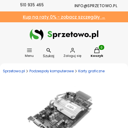
510 935 465
INFO@SPRZETOWO.PL
Kup na raty 0% - zobacz szczegóły →
Produkty w koszyk
Szukaj
Menu
Zaloguj się
Koszyk
Sprzetowo.pl
Podzespoły komputerowe
Karty graficzne