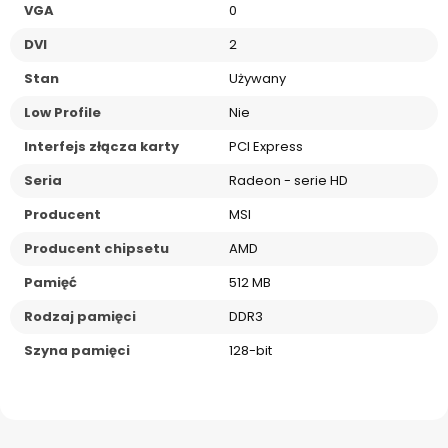
VGA
0
DVI
2
Stan
Używany
Low Profile
Nie
Interfejs złącza karty
PCI Express
Seria
Radeon - serie HD
Producent
MSI
Producent chipsetu
AMD
Pamięć
512 MB
Rodzaj pamięci
DDR3
Szyna pamięci
128-bit