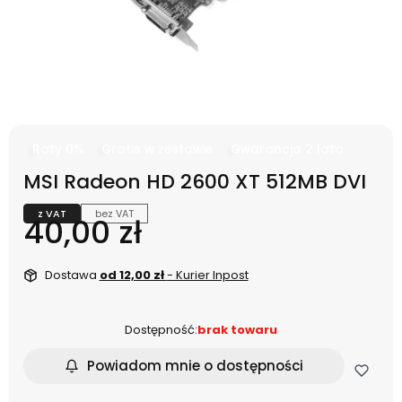
Raty 0%
Gratis w zestawie
Gwarancja 2 lata
MSI Radeon HD 2600 XT 512MB DVI
z VAT
bez VAT
Cena
40,00 zł
Dostawa
od 12,00 zł
- Kurier Inpost
Dostępność:
brak towaru
Powiadom mnie o dostępności