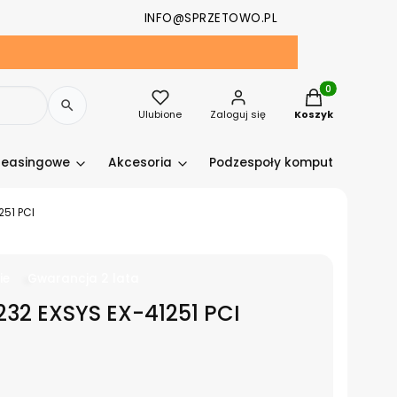
INFO@SPRZETOWO.PL
Produkty w kosz
Ulubione
Zaloguj się
Koszyk
leasingowe
Akcesoria
Podzespoły komputerowe
251 PCI
ie
Gwarancja 2 lata
32 EXSYS EX-41251 PCI