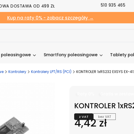
510 935 465
OWA DOSTAWA OD 499 ZŁ
Kup na raty 0% - zobacz szczegóły →
y poleasingowe
Smartfony poleasingowe
Tablety po
we
Kontrolery
Kontrolery LPT/RS (PCI)
KONTROLER 1xRS232 EXSYS EX-41
Raty 0%
Gratis w zestaw
KONTROLER 1xRS2
z VAT
bez VAT
Cena
4,42 zł