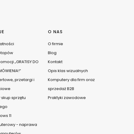
JE
O NAS
watności
O firmie
ptopów
Blog
omocji „GRATISY DO
Kontakt
ÓWIENIA!”
Opis klas wizualnych
rtowe, przetargi i
Komputery dla firm oraz
ciowe
sprzedaż B2B
 skup sprzętu
Praktyki zawodowe
ego
ows 11
uterowy - naprawa
komputerów