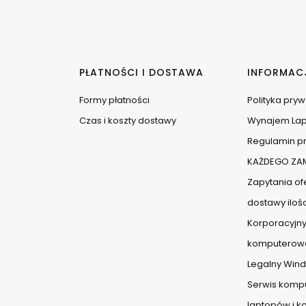
PŁATNOŚCI I DOSTAWA
INFORMAC
Formy płatności
Polityka pry
Czas i koszty dostawy
Wynajem La
Regulamin pr
KAŻDEGO ZAM
Zapytania ofe
dostawy iloś
Korporacyjny
komputerow
Legalny Wind
Serwis komp
laptopów i 