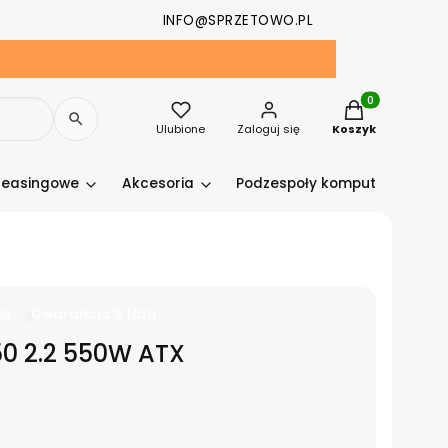
INFO@SPRZETOWO.PL
Produkty w kosz
Ulubione
Zaloguj się
Koszyk
leasingowe
Akcesoria
Podzespoły komputerowe
ie
Gwarancja 2 lata
0 2.2 550W ATX