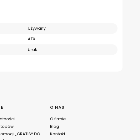
Używany
ATX
brak
JE
O NAS
watności
O firmie
ptopów
Blog
omocji „GRATISY DO
Kontakt