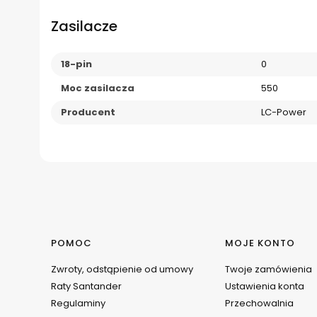
Zasilacze
18-pin
0
Moc zasilacza
550
Producent
LC-Power
Linki w stopce
POMOC
MOJE KONTO
Zwroty, odstąpienie od umowy
Twoje zamówienia
Raty Santander
Ustawienia konta
Regulaminy
Przechowalnia