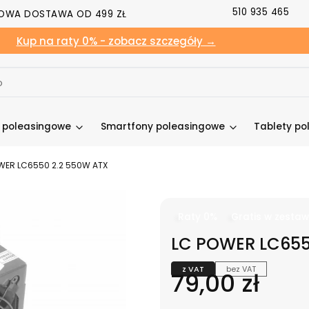
510 935 465
OWA DOSTAWA OD 499 ZŁ
Kup na raty 0% - zobacz szczegóły →
y poleasingowe
Smartfony poleasingowe
Tablety po
WER LC6550 2.2 550W ATX
Raty 0%
Gratis w zestaw
LC POWER LC655
z VAT
bez VAT
Cena
79,00 zł