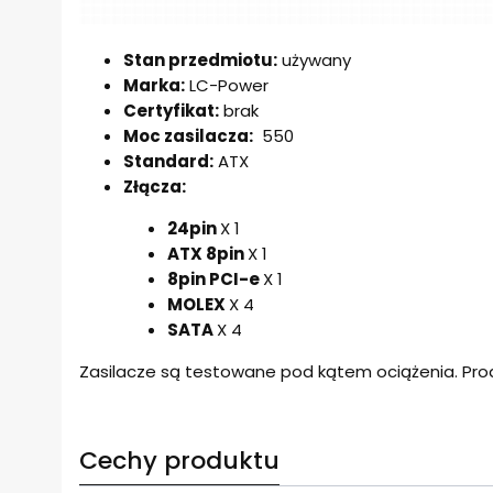
Stan przedmiotu:
używany
Marka:
LC-Power
Certyfikat:
brak
Moc zasilacza:
550
Standard:
ATX
Złącza:
24pin
X 1
ATX 8pin
X 1
8pin PCI-e
X 1
MOLEX
X 4
SATA
X 4
Zasilacze są testowane pod kątem ociążenia. Pro
Cechy produktu