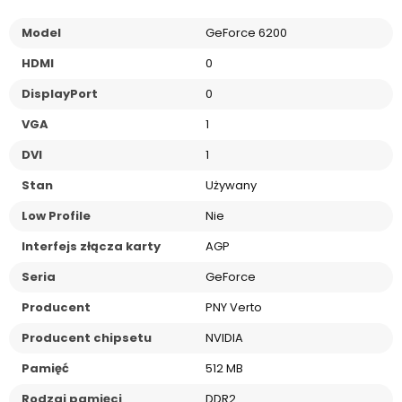
Model
GeForce 6200
HDMI
0
DisplayPort
0
VGA
1
DVI
1
Stan
Używany
Low Profile
Nie
Interfejs złącza karty
AGP
Seria
GeForce
Producent
PNY Verto
Producent chipsetu
NVIDIA
Pamięć
512 MB
Rodzaj pamięci
DDR2