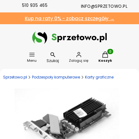
510 935 465
INFO@SPRZETOWO.PL
Kup na raty 0% - zobacz szczegóły →
Produkty w koszyk
Szukaj
Menu
Zaloguj się
Koszyk
Sprzetowo.pl
Podzespoły komputerowe
Karty graficzne