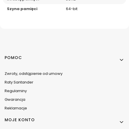
Szyna pamięci
64-bit
Linki w stopce
POMOC
Zwroty, odstąpienie od umowy
Raty Santander
Regulaminy
Gwarancja
Reklamacje
MOJE KONTO