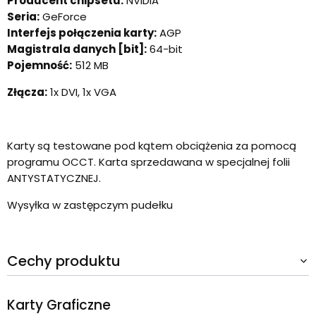
Producent chipsetu:
NVIDIA
Seria:
GeForce
Interfejs połączenia karty:
AGP
Magistrala danych [bit]:
64-bit
Pojemność:
512 MB
Złącza:
1x DVI, 1x VGA
Karty są testowane pod kątem obciążenia za pomocą
programu OCCT. Karta sprzedawana w specjalnej folii
ANTYSTATYCZNEJ.
Wysyłka w zastępczym pudełku
Cechy produktu
Karty Graficzne