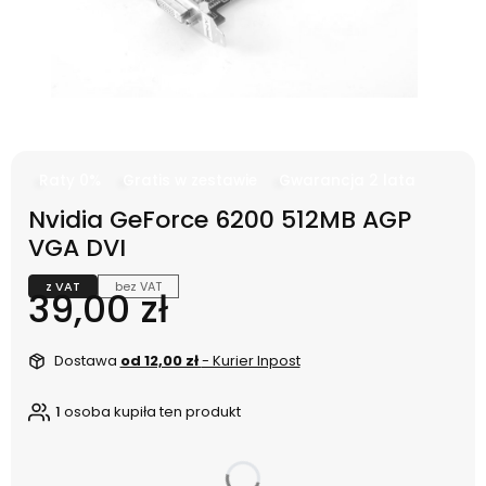
Raty 0%
Gratis w zestawie
Gwarancja 2 lata
Nvidia GeForce 6200 512MB AGP
VGA DVI
z VAT
bez VAT
Cena
39,00 zł
Dostawa
od 12,00 zł
- Kurier Inpost
1
osoba kupiła ten produkt
dnia