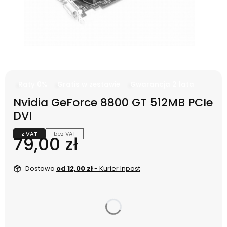
Raty 0%
Gratis w zestawie
Gwarancja 2 lata
Nvidia GeForce 8800 GT 512MB PCIe
DVI
z VAT
bez VAT
Cena
79,00 zł
Dostawa
od 12,00 zł
- Kurier Inpost
dnia