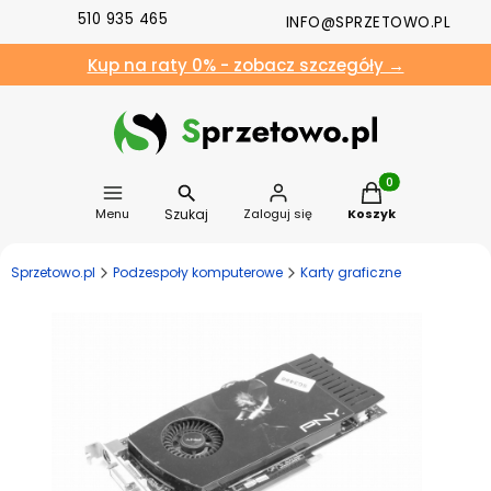
510 935 465
INFO@SPRZETOWO.PL
Kup na raty 0% - zobacz szczegóły →
Produkty w koszyk
Szukaj
Menu
Zaloguj się
Koszyk
Sprzetowo.pl
Podzespoły komputerowe
Karty graficzne