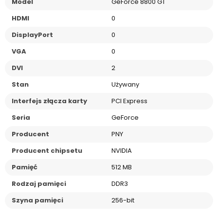
Model
GeForce 8800 GT
HDMI
0
DisplayPort
0
VGA
0
DVI
2
Stan
Używany
Interfejs złącza karty
PCI Express
Seria
GeForce
Producent
PNY
Producent chipsetu
NVIDIA
Pamięć
512 MB
Rodzaj pamięci
DDR3
Szyna pamięci
256-bit