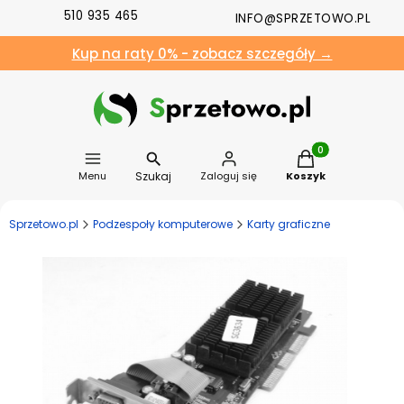
510 935 465
INFO@SPRZETOWO.PL
Kup na raty 0% - zobacz szczegóły →
Produkty w koszyk
Szukaj
Menu
Zaloguj się
Koszyk
Sprzetowo.pl
Podzespoły komputerowe
Karty graficzne