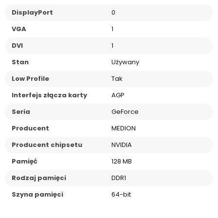
DisplayPort
0
VGA
1
DVI
1
Stan
Używany
Low Profile
Tak
Interfejs złącza karty
AGP
Seria
GeForce
Producent
MEDION
Producent chipsetu
NVIDIA
Pamięć
128 MB
Rodzaj pamięci
DDR1
Szyna pamięci
64-bit