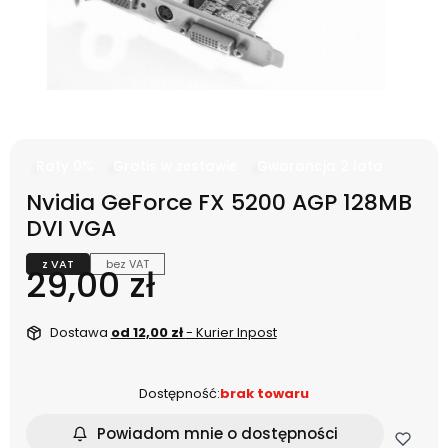
Raty 0%
Gratis w zestawie
Gwarancja 2 lata
Nvidia GeForce FX 5200 AGP 128MB
DVI VGA
z VAT
bez VAT
Cena
29,00 zł
Dostawa
od 12,00 zł
- Kurier Inpost
Dostępność:
brak towaru
Powiadom mnie o dostępności