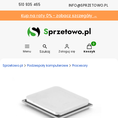
510 935 465
INFO@SPRZETOWO.PL
Kup na raty 0% - zobacz szczegóły →
Produkty w koszyk
Szukaj
Menu
Zaloguj się
Koszyk
Sprzetowo.pl
Podzespoły komputerowe
Procesory