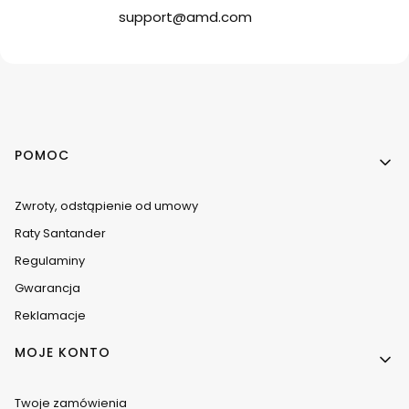
support@amd.com
Linki w stopce
POMOC
Zwroty, odstąpienie od umowy
Raty Santander
Regulaminy
Gwarancja
Reklamacje
MOJE KONTO
Twoje zamówienia