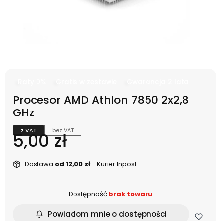
Raty 0%
Gratis w zestawie
Gwarancja 2 lata
Procesor AMD Athlon 7850 2x2,8
GHz
z VAT
bez VAT
Cena
5,00 zł
Dostawa
od 12,00 zł
- Kurier Inpost
Dostępność:
brak towaru
Powiadom mnie o dostępności