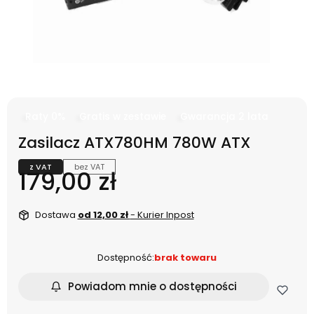
Raty 0%
Gratis w zestawie
Gwarancja 2 lata
Zasilacz ATX780HM 780W ATX
z VAT
bez VAT
Cena
179,00 zł
Dostawa
od 12,00 zł
- Kurier Inpost
Dostępność:
brak towaru
Powiadom mnie o dostępności