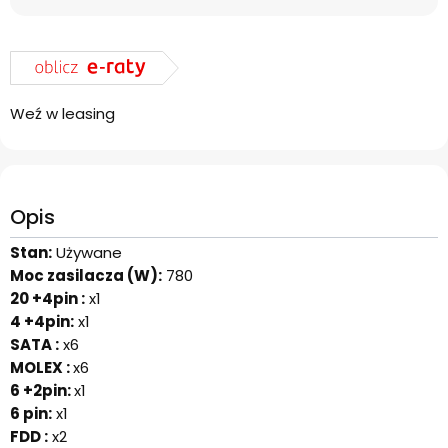
Weź w leasing
Opis
Stan:
Używane
Moc zasilacza (W):
780
20 +4pin :
x1
4 +4pin:
x1
SATA :
x6
MOLEX :
x6
6 +2pin:
x1
6 pin:
x1
FDD :
x2