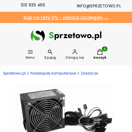
510 935 465
INFO@SPRZETOWO.PL
Kup na raty 0% - zobacz szczegóły →
Produkty w koszyk
Szukaj
Menu
Zaloguj się
Koszyk
Sprzetowo.pl
Podzespoły komputerowe
Zasilacze