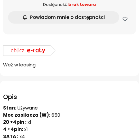
Dostępność:
brak towaru
Powiadom mnie o dostępności
Weź w leasing
Opis
Stan:
Używane
Moc zasilacza (W):
650
20 +4pin :
x1
4 +4pin:
x1
SATA :
x4