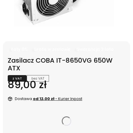
Raty 0%
Gratis w zestawie
Gwarancja 2 lata
Zasilacz COBA IT-8650VG 650W
ATX
z VAT
bez VAT
Cena
89,00 zł
Dostawa
od 12,00 zł
- Kurier Inpost
dnia