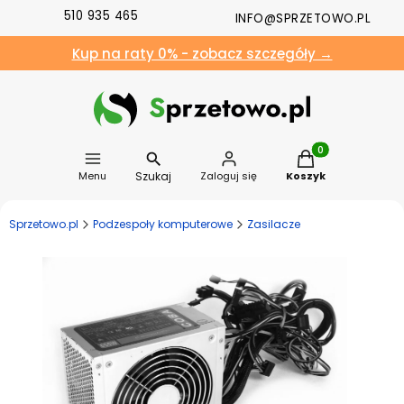
510 935 465
INFO@SPRZETOWO.PL
Kup na raty 0% - zobacz szczegóły →
Produkty w koszyk
Szukaj
Menu
Zaloguj się
Koszyk
Sprzetowo.pl
Podzespoły komputerowe
Zasilacze