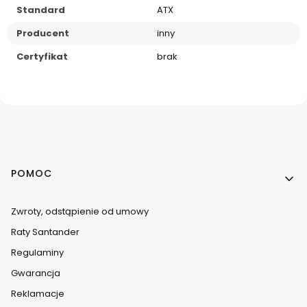
Standard
ATX
Producent
inny
Certyfikat
brak
Linki w stopce
POMOC
Zwroty, odstąpienie od umowy
Raty Santander
Regulaminy
Gwarancja
Reklamacje