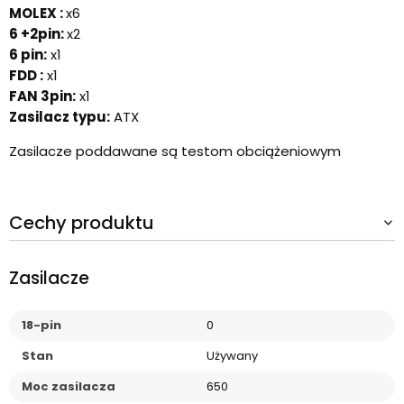
MOLEX :
x6
6 +2pin:
x2
6 pin:
x1
FDD :
x1
FAN 3pin:
x1
Zasilacz typu:
ATX
Zasilacze poddawane są testom obciążeniowym
Cechy produktu
Zasilacze
18-pin
0
Stan
Używany
Moc zasilacza
650