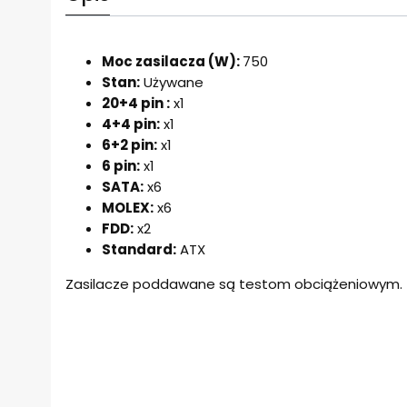
Moc zasilacza (W):
750
Stan:
Używane
20+4 pin :
x1
4+4 pin:
x1
6+2 pin:
x1
6 pin:
x1
SATA:
x6
MOLEX:
x6
FDD:
x2
Standard:
ATX
Zasilacze poddawane są testom obciążeniowym.