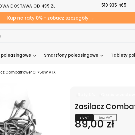
510 935 465
OWA DOSTAWA OD 499 ZŁ
Kup na raty 0% - zobacz szczegóły →
y poleasingowe
Smartfony poleasingowe
Tablety po
acz CombatPower CP750W ATX
Raty 0%
Gratis w zestaw
Zasilacz Comb
z VAT
bez VAT
Cena
89,00 zł