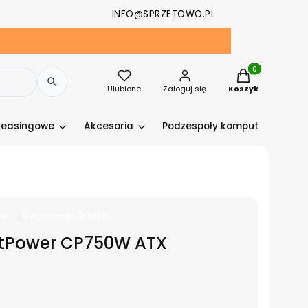
INFO@SPRZETOWO.PL
Produkty w kosz
Ulubione
Zaloguj się
Koszyk
leasingowe
Akcesoria
Podzespoły komputerowe
ie
Gwarancja 2 lata
atPower CP750W ATX