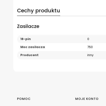
Cechy produktu
Zasilacze
18-pin
0
Moc zasilacza
750
Producent
inny
Linki w stopce
POMOC
MOJE KONTO