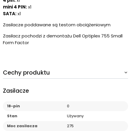
4 pin:
x1
mini 4 PIN:
x1
SATA:
x1
Zasilacze poddawane są testom obciążeniowym
Zasilacz pochodzi z demontażu Dell Optiplex 755 Small
Form Factor
Cechy produktu
Zasilacze
18-pin
0
Stan
Używany
Moc zasilacza
275