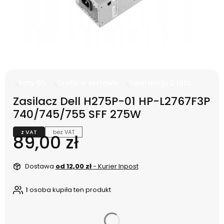
Raty 0%
Gratis w zestawie
Gwarancja 2 lata
Zasilacz Dell H275P-01 HP-L2767F3P
740/745/755 SFF 275W
z VAT
bez VAT
Cena
89,00 zł
Dostawa
od 12,00 zł
- Kurier Inpost
1
osoba kupiła ten produkt
dnia