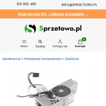
510 935 465
INFO@SPRZETOWO.PL
Kup na raty 0% - zobacz szczegóły →
Produkty w koszyk
Szukaj
Menu
Zaloguj się
Koszyk
Sprzetowo.pl
Podzespoły komputerowe
Zasilacze