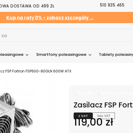
510 935 465
OWA DOSTAWA OD 499 ZŁ
Kup na raty 0% - zobacz szczegóły →
oleasingowe
Smartfony poleasingowe
Tablety poleasi
acz FSP Fortron FSP600-80GLN 600W ATX
Raty 0%
Gratis w zestaw
Zasilacz FSP Fo
z VAT
bez VAT
Cena
119,00 zł