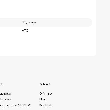
Używany
ATX
JE
O NAS
watności
O firmie
ptopów
Blog
omocji „GRATISY DO
Kontakt