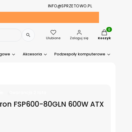
INFO@SPRZETOWO.PL
Produkty w kosz
Ulubione
Zaloguj się
Koszyk
ngowe
Akcesoria
Podzespoły komputerowe
Drukark
ie
Gwarancja 2 lata
rtron FSP600-80GLN 600W ATX