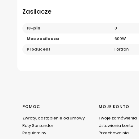
Zasilacze
18-pin
0
Moc zasilacza
600W
Producent
Fortron
Linki w stopce
POMOC
MOJE KONTO
Zwroty, odstąpienie od umowy
Twoje zamówienia
Raty Santander
Ustawienia konta
Regulaminy
Przechowalnia