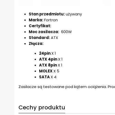
Stan przedmiotu:
używany
Marka:
Fortron
Certyfikat:
Moc zasilacza:
600W
Standard:
ATX
Złącza:
24pin
X 1
ATX 4pin
X 1
ATX 8pin
X 1
MOLEX
X 5
SATA
X 4
Zasilacze są testowane pod kątem ociążenia. Pro
Cechy produktu