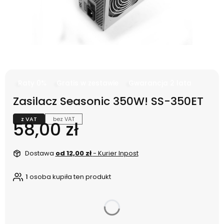
Raty 0%
Gratis w zestawie
Gwarancja 2 lata
Zasilacz Seasonic 350W! SS-350ET
z VAT
bez VAT
Cena
58,00 zł
Dostawa
od 12,00 zł
- Kurier Inpost
1
osoba kupiła ten produkt
dnia