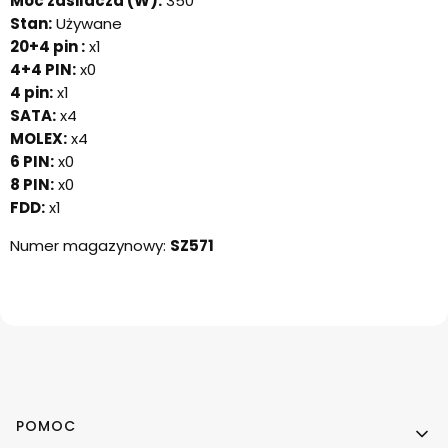
Moc zasilacza (W):
350
Stan:
Używane
20+4 pin :
x1
4+4 PIN:
x0
4 pin:
x1
SATA:
x4
MOLEX:
x4
6 PIN:
x0
8 PIN:
x0
FDD:
x1
Numer magazynowy:
SZ571
Linki w stopce
POMOC