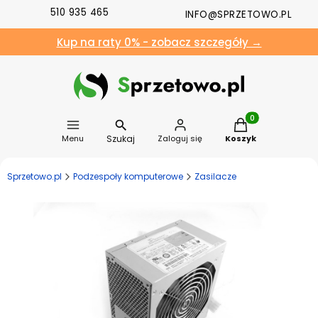
510 935 465
INFO@SPRZETOWO.PL
Kup na raty 0% - zobacz szczegóły →
Produkty w koszyk
Szukaj
Menu
Zaloguj się
Koszyk
Sprzetowo.pl
Podzespoły komputerowe
Zasilacze