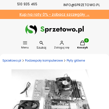
510 935 465
INFO@SPRZETOWO.PL
Kup na raty 0% - zobacz szczegóły →
Produkty w koszyk
Szukaj
Menu
Zaloguj się
Koszyk
Sprzetowo.pl
Podzespoły komputerowe
Płyty główne