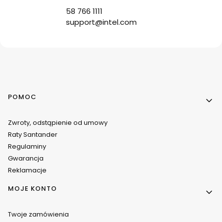
58 766 1111
support@intel.com
Linki w stopce
POMOC
Zwroty, odstąpienie od umowy
Raty Santander
Regulaminy
Gwarancja
Reklamacje
MOJE KONTO
Twoje zamówienia