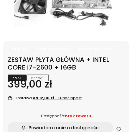
Raty 0%
Gratis w zestawie
Gwarancja 2 lata
ZESTAW PŁYTA GŁÓWNA + INTEL
CORE i7-2600 + 16GB
z VAT
bez VAT
Cena
399,00 zł
Dostawa
od 12,00 zł
- Kurier Inpost
Dostępność:
brak towaru
Powiadom mnie o dostępności